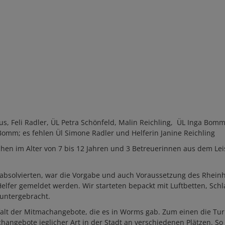
s, Feli Radler, ÜL Petra Schönfeld, Malin Reichling, ÜL Inga Bomm, F
Bomm; es fehlen Ül Simone Radler und Helferin Janine Reichling
chen im Alter von 7 bis 12 Jahren und 3 Betreuerinnen aus dem L
absolvierten, war die Vorgabe und auch Voraussetzung des Rhein
Helfer gemeldet werden. Wir starteten bepackt mit Luftbetten, Sch
 untergebracht.
alt der Mitmachangebote, die es in Worms gab. Zum einen die Tur
angebote jeglicher Art in der Stadt an verschiedenen Plätzen. S