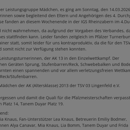
er Leistungsgruppe Mädchen, es ging am Sonntag, den 14.03.2026
rinnen sowie begleitend den Eltern und Angehörigen des 4. Durc
ese fanden an diesem Wochenende in der IGS Rheinzabern im 4.Du
ld nicht wahrnehmen, da aufgrund der Vorgaben des Verbandes, d
s stattfinden kann. Leider fanden zeitgleich im Pfälzer Turnerbu
iner statt, somit leider für uns kontraproduktiv, da die für den TS
nd somit nicht zur Verfügung stehen konnten.
Leistungsturnerinnen, der AK 13 in den Einzelwettkampf. Der
chen Geräten Sprung, Stufenbarren/Reck, Schwebebalken und Bod
rnten einen spannenden und vor allem verletzungsfreien Wettkam
 Reck/Stufenbarren.
dchen der AK (Altersklasse) 2013 der TSV 03 Lingenfeld e.V.
vergessen und damit die Quali für die Pfalzmeisterschaften verpasst
m Platz 14, Tanem Duyar Platz 19.
nend:
ia Knaus, Fan-Unterstützer Lea Knaus, Betreuerin Emiliy Bodmer,
innen Alya Canavar, Mia Knaus, Lia Bomm, Tanem Duyar und Frida