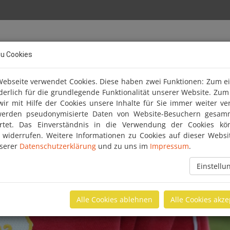
Über uns
Fussball
Abteilun
zu Cookies
+
+
ebseite verwendet Cookies. Diese haben zwei Funktionen: Zum e
rderlich für die grundlegende Funktionalität unserer Website. Zu
ir mit Hilfe der Cookies unsere Inhalte für Sie immer weiter ve
werden pseudonymisierte Daten von Website-Besuchern gesam
rtet. Das Einverständnis in die Verwendung der Cookies kö
t widerrufen. Weitere Informationen zu Cookies auf dieser Websi
nserer
Datenschutzerklärung
und zu uns im
Impressum
.
Einstell
Alle Cookies ablehnen
Alle Cookies akze