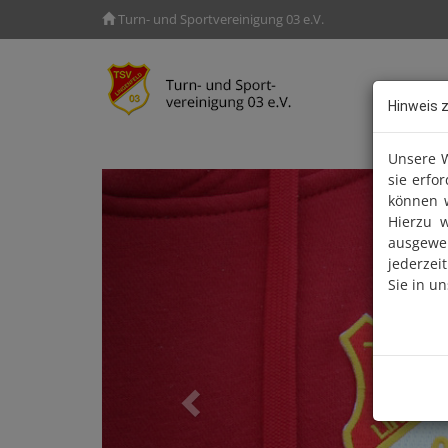
Turn- und Sportvereinigung 03 e.V.
Hinweis 
Unsere W
Previous
sie erfo
können w
Hierzu 
ausgewe
jederzei
Sie in u