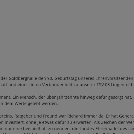
er der Goldberghalle den 90. Geburtstag unseres Ehrenvorsitzenden
ft und einer tiefen Verbundenheit zu unserer TSV 03 Lingenfeld 
ament. Ein Mensch, der über Jahrzehnte hinweg dafür gesorgt hat, d
 an dem Werte gelebt werden.
 Vereins, Ratgeber und Freund war Richard immer da. Er hat Gener
vestiert, ohne je etwas dafür zu erwarten. Als Zeichen der Wert
um nur eine beispielhaft zu nennen: die Landes-Ehrennadel des La