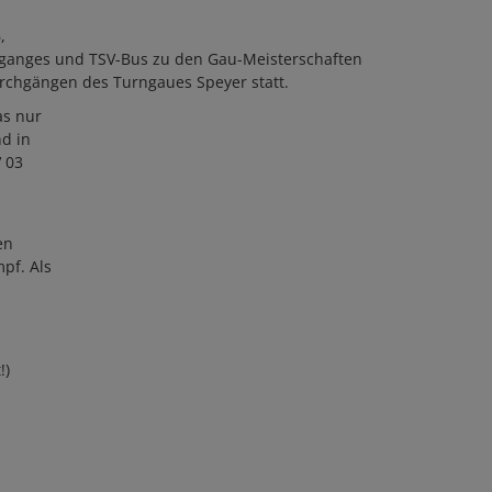
,
hganges und TSV-Bus zu den Gau-Meisterschaften
rchgängen des Turngaues Speyer statt.
as nur
nd in
V 03
en
pf. Als
!)