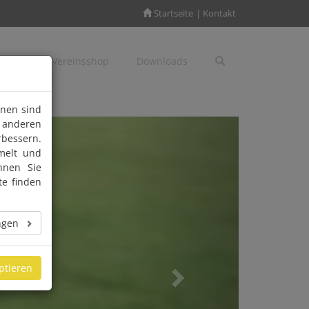
Startseite
Kontakt
gen
Vereinsshop
Downloads
+
inen sind
m anderen
Next
rbessern.
melt und
nnen Sie
te finden
ungen
ptieren