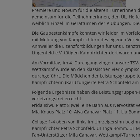
Premiere und Novum für die älteren Turnerinnen d
gemeinsam für die Teilnehmerinnen, den ÜL, Helfe
weiblich Einzel im Gerätturnen der P-Übungen. Di
Die Gaubestenkämpfe konnten wir leider im Vorfe
mit Meldung von Kampfrichtern des eigenen Vereine
Annweiler die Lizenzfortbildungen für uns Lizenztra
Lingenfeld e.V. tätigen Kampfrichter dort waren u
Am Vormittag, im 4. Durchgang gingen unsere TSV-
Wettkampf wurde an den klassischen vier olympis
durchgeführt. Die Mädchen der Leistungsgruppe tu
Kampfrichterin (Kari) fungierte Petra Schönfeld am
Folgende Ergebnisse haben die Leistungsgruppen-Mä
verletzungsfrei erreicht:
Frida Isiwu Platz 8 (weil eine Bahn aus Nervosität 
Mia Knaus Platz 10, Alya Canavar Platz 11, Lia Bom
Collage 1-4 oben von links im Uhrzeigersinn begin
Kampfrichter Petra Schönfeld, ÜL Inga Bomm, ÜL M
Fan-Unterstützer Mila Canavar, Wettkampf-Turner